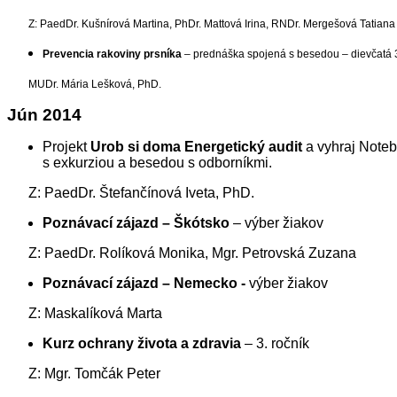
Z: PaedDr. Kušnírová Martina, PhDr. Mattová Irina, RNDr. Mergešová Tatiana
Prevencia rakoviny prsníka
– prednáška spojená s besedou – dievčatá 3
MUDr. Mária Lešková, PhD.
Jún 2014
Projekt
Urob si doma Energetický audit
a vyhraj Noteb
s exkurziou a besedou s odborníkmi.
Z: PaedDr. Štefančínová Iveta, PhD.
Poznávací zájazd – Škótsko
– výber žiakov
Z: PaedDr. Rolíková Monika, Mgr. Petrovská Zuzana
Poznávací zájazd – Nemecko -
výber žiakov
Z: Maskalíková Marta
Kurz ochrany života a zdravia
– 3. ročník
Z: Mgr. Tomčák Peter