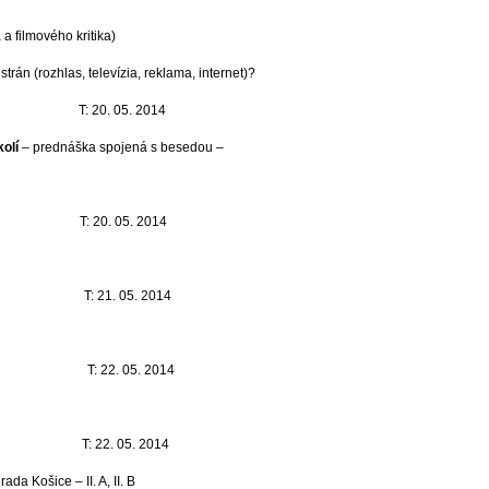
 filmového kritika)
trán (rozhlas, televízia, reklama, internet)?
T: 20. 05. 2014
olí
– prednáška spojená s besedou –
T: 20. 05. 2014
T: 21. 05. 2014
T: 22. 05. 2014
T: 22. 05. 2014
da Košice – II. A, II. B