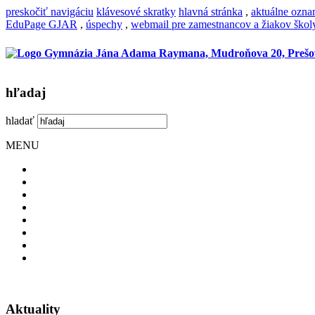
preskočiť navigáciu
klávesové skratky
hlavná stránka
,
aktuálne ozn
EduPage GJAR
,
úspechy
,
webmail pre zamestnancov a žiakov škol
hľadaj
hladať
MENU
Aktuality