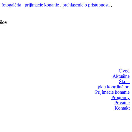
,
fotogaléria
,
prijímacie konanie
,
prehlásenie o prístupnosti
,
šov
Úvod
Aktuálne
Škola
pk a koordinátori
Prijímacie konanie
Programy
Privátne
Kontakt