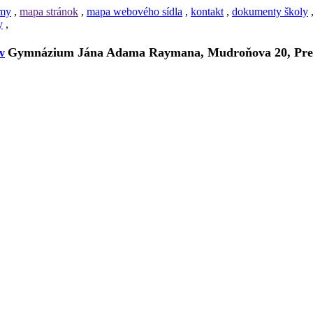
amy
,
mapa stránok
,
mapa webového sídla
,
kontakt
,
dokumenty školy
y
,
Gymnázium Jána Adama Raymana, Mudroňova 20, Pre