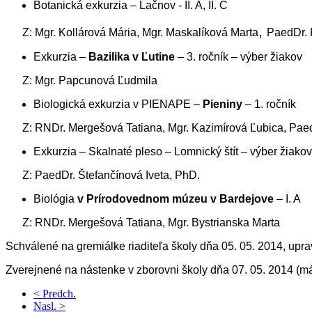
Botanická exkurzia – Lačnov - II. A, II. C
,
Z: Mgr. Kollárová Mária, Mgr. Maskalíková Marta
PaedDr. 
Exkurzia –
Bazilika v Ľutine
– 3. ročník – výber žiakov
Z: Mgr. Papcunová Ľudmila
Biologická exkurzia v PIENAPE –
Pieniny
– 1. ročník
Z: RNDr. Mergešová Tatiana, Mgr. Kazimírová Ľubica, Pa
Exkurzia – Skalnaté pleso – Lomnický štít – výber žiakov 
Z: PaedDr. Štefančínová Iveta, PhD.
Biológia
v Prírodovednom múzeu v Bardejove
– I. A
Z: RNDr. Mergešová Tatiana, Mgr. Bystrianska Marta
Schválené na gremiálke riaditeľa školy dňa 05. 05. 2014, upr
Zverejnené na nástenke v zborovni školy dňa 07. 05. 2014 (máj
< Predch.
Nasl. >