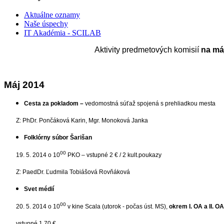
Aktuálne oznamy
Naše úspechy
IT Akadémia - SCILAB
Aktivity predmetových komisií
na máj
Máj 2014
Cesta za pokladom –
vedomostná súťaž spojená s prehliadkou mesta
Z: PhDr. Pončáková Karin, Mgr. Monoková Janka
Folklórny súbor Šarišan
00
19. 5. 2014 o 10
PKO – vstupné 2 € / 2 kult.poukazy
Z: PaedDr. Ľudmila Tobiášová Rovňáková
Svet médií
00
20. 5. 2014 o 10
v kine Scala (utorok - počas úst. MS),
okrem I. OA a II. OA
vstupné 1,70 €