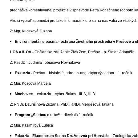
prednáška komentovanej projekcie v sprievode Petra Konečného (odborníka a
Ako si vybrať spomedzi pretlaku informácií, ktoré sa na nás valia zo všetkých s
Z: Mgr. Kucirková Zuzana
Environmentálne pásma
– ochrana životného prostredia v Prešove a ok
I. OA a II. OA -
Občianske združenie Živá Zem, Prešov – p. Štefan Adamčík
Z: PaedDr. Ľudmila Tobiášová Rovňáková
Exkurzia -
Prešov – histoické jadro – s anglickým výkladom – 1. ročník
Z: Mgr. Koščová Marcela
Mochovce
– exkurzia – výber žiakov - III. A, III. B
Z: RNDr. Dzurišinová Zuzana, PhD., RNDr. Mergešová Tatiana
Program „S tebou o tebe“
– dievčatá 1. ročník
Z: Mgr. Kazimírová Ľubica
Exkurzia -
Ekocentrum Sosna Družstevná pri Hornáde
– Zoologická záhra