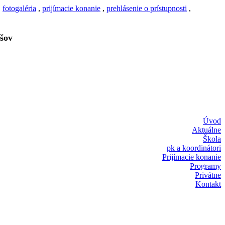
,
fotogaléria
,
prijímacie konanie
,
prehlásenie o prístupnosti
,
šov
Úvod
Aktuálne
Škola
pk a koordinátori
Prijímacie konanie
Programy
Privátne
Kontakt