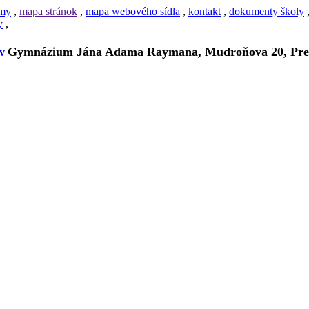
amy
,
mapa stránok
,
mapa webového sídla
,
kontakt
,
dokumenty školy
y
,
Gymnázium Jána Adama Raymana, Mudroňova 20, Pre