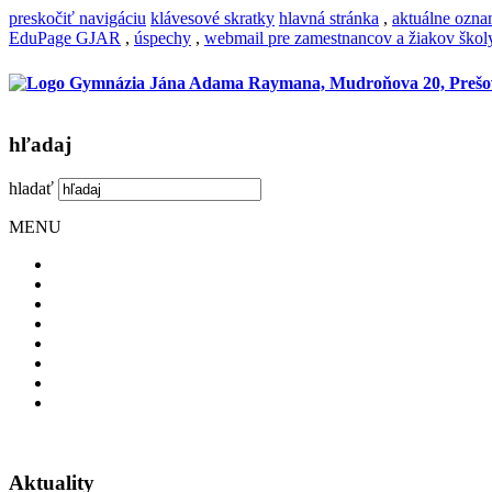
preskočiť navigáciu
klávesové skratky
hlavná stránka
,
aktuálne ozn
EduPage GJAR
,
úspechy
,
webmail pre zamestnancov a žiakov škol
hľadaj
hladať
MENU
Aktuality