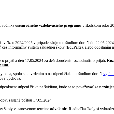
. ročníka
osemročného vzdelávacieho programu
v školskom roku 2
a v šk. r. 2024/2025 v prípade záujmu o štúdium doručí do 22.05.2024
 cez informačný systém základnej školy (EduPage), alebo odoslaním n
 o prijatí a deň 17.05.2024 za deň doručenia rozhodnutia o prijatí.
Rozh
údium.
ymana, spolu s potvrdením o nastúpení žiaka na štúdium doručí
vyplne
tová výchova.
úpení/nenastúpení žiaka na štúdium, bude sa to považovať za
nezáujem
covi zaslané poštou 17.05.2024.
ľky školy v stanovenom termíne
odvolanie
. Riaditeľka školy si vyhrad