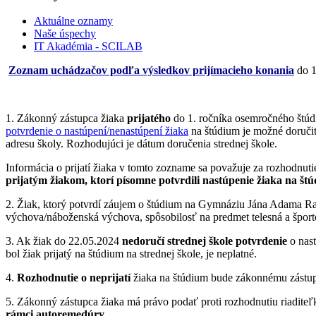
Aktuálne oznamy
Naše úspechy
IT Akadémia - SCILAB
Zoznam uchádzačov podľa výsledkov prijímacieho konania
do 1
1. Zákonný zástupca žiaka
prijatého
do 1. ročníka osemročného štúdi
potvrdenie o nastúpení/nenastúpení žiaka
na štúdium je možné doručiť
adresu školy. Rozhodujúci je dátum doručenia strednej škole.
Informácia o prijatí žiaka v tomto zozname sa považuje za rozhodnutie
prijatým žiakom, ktorí písomne potvrdili nastúpenie žiaka na št
2. Žiak, ktorý potvrdí záujem o štúdium na Gymnáziu Jána Adama Ra
výchova/náboženská výchova, spôsobilosť na predmet telesná a špor
3. Ak žiak do 22.05.2024
nedoručí strednej škole potvrdenie
o nast
bol žiak prijatý na štúdium na strednej škole, je neplatné.
4.
Rozhodnutie o neprijatí
žiaka na štúdium bude zákonnému zástup
5. Zákonný zástupca žiaka má právo podať proti rozhodnutiu riadite
rámci autoremedúry
.