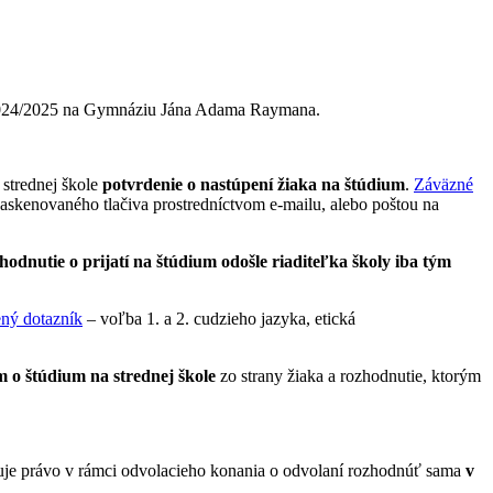
024/2025 na Gymnáziu Jána Adama Raymana.
 strednej škole
potvrdenie o nastúpení žiaka na štúdium
.
Záväzné
askenovaného tlačiva prostredníctvom e-mailu, alebo poštou na
odnutie o prijatí na štúdium odošle riaditeľka školy iba tým
ný dotazník
– voľba 1. a 2. cudzieho jazyka, etická
 o štúdium na strednej škole
zo strany žiaka a rozhodnutie, ktorým
zuje právo v rámci odvolacieho konania o odvolaní rozhodnúť sama
v