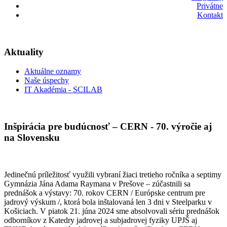
Privátne
Kontakt
Aktuality
Aktuálne oznamy
Naše úspechy
IT Akadémia - SCILAB
Inšpirácia pre budúcnosť – CERN - 70. výročie aj
na Slovensku
Jedinečnú príležitosť využili vybraní žiaci tretieho ročníka a septimy
Gymnázia Jána Adama Raymana v Prešove – zúčastnili sa
prednášok a výstavy: 70. rokov CERN / Európske centrum pre
jadrový výskum /, ktorá bola inštalovaná len 3 dni v Steelparku v
Košiciach. V piatok 21. júna 2024 sme absolvovali sériu prednášok
odborníkov z Katedry jadrovej a subjadrovej fyziky UPJŠ aj