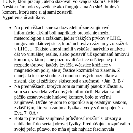
TUKE, ktorí pracujú, alebo stážovali vo švajčiarskom CERNe.
Neskôr nám bolo vysvetlené ako funguje a na čo slúži hmlová
komora, ktorú sme si aj sami zostavili.
Vyjadrenia účastníkov:
Na prednáškach sme sa dozvedeli rôzne zaujímavé
informácie, akými boli napríklad: prepojenie medzi
meteorológiou a zrážkami jadier ťažkých prvkov v LHC,
fungovanie dátovej siete, ktorá uchováva záznamy zo zrážok
v LHC, ... Takisto sme si mohli vyskúšať narýchlo analýzu
dát vo virtuálnej realite, alebo postaviť už spomínanú hmlovú
komoru, v ktorej sme pozorovali častice odštiepené pri
rozpade tóriovej katódy (zväčša γ-častice krúžiace v
magnetickom poli), ale aj častice kozmického žiarenia. Z
danej akcie sme si odniesli mnoho nových poznatkov a
zistení, ako aj zážitkov, skúseností a zručností. / Ján, 3. B /
Na prednáškach, ktorých som sa minulý piatok zúčastnila,
som sa dozvedela veľa nových informácií. Najviac sa mi
páčilo zostavovanie hmlovej komory, bolo to veľmi
zaujímavé. Určite by som to odporúčala aj ostatným žiakom,
zvlášť tým, ktorých zaujíma fyzika a vedy s ňou spojené. /
Eva, 7. OA /
Bola to pre mňa zaujímavá príležitosť rozšíriť si obzory a
nahliadnuť do sveta jadrovej fyziky. Prednášajúci rozprávali o
svojej práci pútavo, no mňa aj tak najviac fascinovala