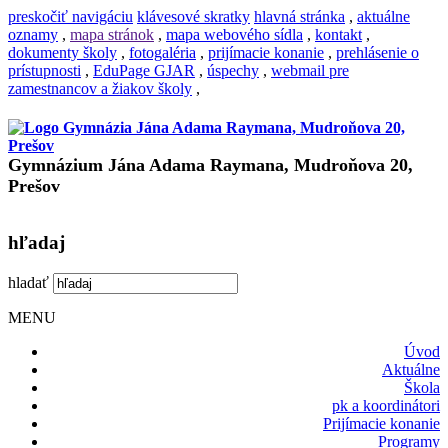
preskočiť navigáciu
klávesové skratky
hlavná stránka
,
aktuálne
oznamy
,
mapa stránok
,
mapa webového sídla
,
kontakt
,
dokumenty školy
,
fotogaléria
,
prijímacie konanie
,
prehlásenie o
prístupnosti
,
EduPage GJAR
,
úspechy
,
webmail pre
zamestnancov a žiakov školy
,
Gymnázium Jána Adama Raymana, Mudroňova 20,
Prešov
hľadaj
hladať
MENU
Úvod
Aktuálne
Škola
pk a koordinátori
Prijímacie konanie
Programy