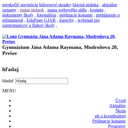
preskočiť navigáciu
klávesové skratky
hlavná stránka
,
aktuálne
oznamy
,
mapa stránok
,
mapa webového sídla
,
kontakt
,
dokumenty školy
,
fotogaléria
,
prijímacie konanie
,
prehlásenie o
prístupnosti
,
EduPage GJAR
,
úspechy
,
webmail pre
zamestnancov a žiakov školy
,
Gymnázium Jána Adama Raymana, Mudroňova 20,
Prešov
hľadaj
hladať
MENU
Úvod
Aktuálne
Škola
pk a koordinátori
Prijímacie konanie
Programy