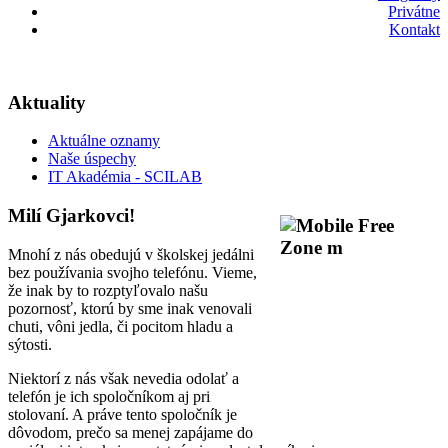
Privátne
Kontakt
Aktuality
Aktuálne oznamy
Naše úspechy
IT Akadémia - SCILAB
Milí Gjarkovci!
Mnohí z nás obedujú v školskej jedálni
bez používania svojho telefónu. Vieme,
že inak by to rozptyľovalo našu
pozornosť, ktorú by sme inak venovali
chuti, vôni jedla, či pocitom hladu a
sýtosti.
Niektorí z nás však nevedia odolať a
telefón je ich spoločníkom aj pri
stolovaní. A práve tento spoločník je
dôvodom, prečo sa menej zapájame do