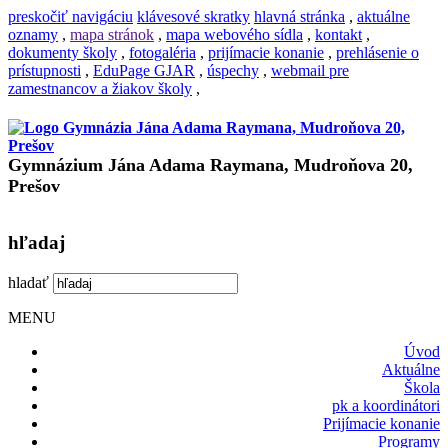
preskočiť navigáciu
klávesové skratky
hlavná stránka
,
aktuálne
oznamy
,
mapa stránok
,
mapa webového sídla
,
kontakt
,
dokumenty školy
,
fotogaléria
,
prijímacie konanie
,
prehlásenie o
prístupnosti
,
EduPage GJAR
,
úspechy
,
webmail pre
zamestnancov a žiakov školy
,
Gymnázium Jána Adama Raymana, Mudroňova 20,
Prešov
hľadaj
hladať
MENU
Úvod
Aktuálne
Škola
pk a koordinátori
Prijímacie konanie
Programy