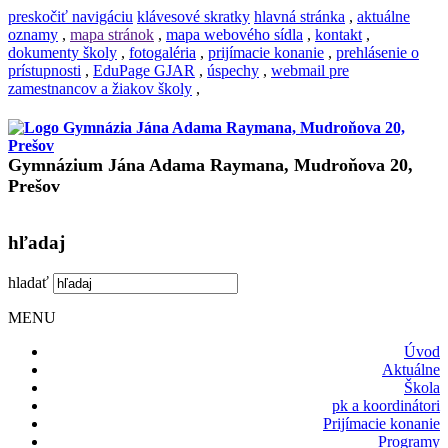
preskočiť navigáciu
klávesové skratky
hlavná stránka
,
aktuálne
oznamy
,
mapa stránok
,
mapa webového sídla
,
kontakt
,
dokumenty školy
,
fotogaléria
,
prijímacie konanie
,
prehlásenie o
prístupnosti
,
EduPage GJAR
,
úspechy
,
webmail pre
zamestnancov a žiakov školy
,
Gymnázium Jána Adama Raymana, Mudroňova 20,
Prešov
hľadaj
hladať
MENU
Úvod
Aktuálne
Škola
pk a koordinátori
Prijímacie konanie
Programy