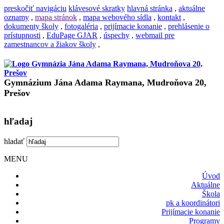
preskočiť navigáciu
klávesové skratky
hlavná stránka
,
aktuálne
oznamy
,
mapa stránok
,
mapa webového sídla
,
kontakt
,
dokumenty školy
,
fotogaléria
,
prijímacie konanie
,
prehlásenie o
prístupnosti
,
EduPage GJAR
,
úspechy
,
webmail pre
zamestnancov a žiakov školy
,
Gymnázium Jána Adama Raymana, Mudroňova 20,
Prešov
hľadaj
hladať
MENU
Úvod
Aktuálne
Škola
pk a koordinátori
Prijímacie konanie
Programy