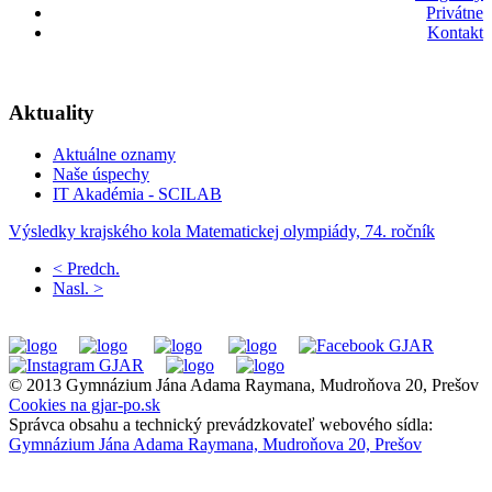
Privátne
Kontakt
Aktuality
Aktuálne oznamy
Naše úspechy
IT Akadémia - SCILAB
Výsledky krajského kola Matematickej olympiády, 74. ročník
< Predch.
Nasl. >
© 2013 Gymnázium Jána Adama Raymana, Mudroňova 20, Prešov
Cookies na gjar-po.sk
Správca obsahu a technický prevádzkovateľ webového sídla:
Gymnázium Jána Adama Raymana, Mudroňova 20, Prešov