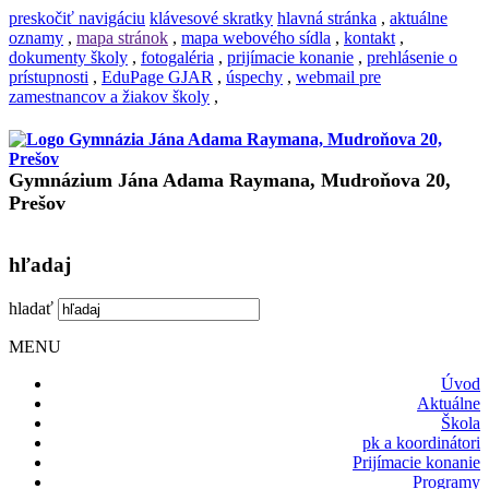
preskočiť navigáciu
klávesové skratky
hlavná stránka
,
aktuálne
oznamy
,
mapa stránok
,
mapa webového sídla
,
kontakt
,
dokumenty školy
,
fotogaléria
,
prijímacie konanie
,
prehlásenie o
prístupnosti
,
EduPage GJAR
,
úspechy
,
webmail pre
zamestnancov a žiakov školy
,
Gymnázium Jána Adama Raymana, Mudroňova 20,
Prešov
hľadaj
hladať
MENU
Úvod
Aktuálne
Škola
pk a koordinátori
Prijímacie konanie
Programy