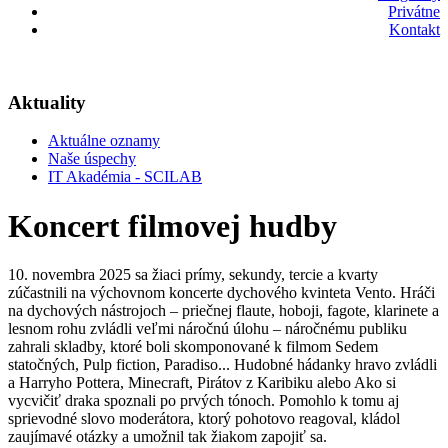
Privátne
Kontakt
Aktuality
Aktuálne oznamy
Naše úspechy
IT Akadémia - SCILAB
Koncert filmovej hudby
10. novembra 2025 sa žiaci prímy, sekundy, tercie a kvarty
zúčastnili na výchovnom koncerte dychového kvinteta Vento. Hráči
na dychových nástrojoch – priečnej flaute, hoboji, fagote, klarinete a
lesnom rohu zvládli veľmi náročnú úlohu – náročnému publiku
zahrali skladby, ktoré boli skomponované k filmom Sedem
statočných, Pulp fiction, Paradiso... Hudobné hádanky hravo zvládli
a Harryho Pottera, Minecraft, Pirátov z Karibiku alebo Ako si
vycvičiť draka spoznali po prvých tónoch. Pomohlo k tomu aj
sprievodné slovo moderátora, ktorý pohotovo reagoval, kládol
zaujímavé otázky a umožnil tak žiakom zapojiť sa.