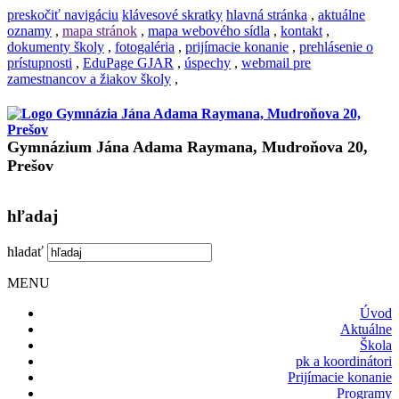
preskočiť navigáciu
klávesové skratky
hlavná stránka
,
aktuálne
oznamy
,
mapa stránok
,
mapa webového sídla
,
kontakt
,
dokumenty školy
,
fotogaléria
,
prijímacie konanie
,
prehlásenie o
prístupnosti
,
EduPage GJAR
,
úspechy
,
webmail pre
zamestnancov a žiakov školy
,
Gymnázium Jána Adama Raymana, Mudroňova 20,
Prešov
hľadaj
hladať
MENU
Úvod
Aktuálne
Škola
pk a koordinátori
Prijímacie konanie
Programy