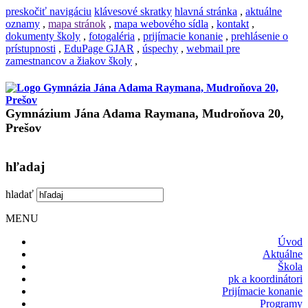
preskočiť navigáciu
klávesové skratky
hlavná stránka
,
aktuálne
oznamy
,
mapa stránok
,
mapa webového sídla
,
kontakt
,
dokumenty školy
,
fotogaléria
,
prijímacie konanie
,
prehlásenie o
prístupnosti
,
EduPage GJAR
,
úspechy
,
webmail pre
zamestnancov a žiakov školy
,
Gymnázium Jána Adama Raymana, Mudroňova 20,
Prešov
hľadaj
hladať
MENU
Úvod
Aktuálne
Škola
pk a koordinátori
Prijímacie konanie
Programy