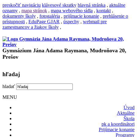
preskočiť navigáciu
klávesové skratky
hlavná stránka
,
aktuálne
oznamy
,
mapa stránok
,
mapa webového sídla
,
kontakt
,
dokumenty školy
,
fotogaléria
,
prijímacie konanie
,
prehlásenie o
prístupnosti
,
EduPage GJAR
,
úspechy
,
webmail pre
zamestnancov a žiakov školy
,
Gymnázium Jána Adama Raymana, Mudroňova 20,
Prešov
hľadaj
hladať
MENU
Úvod
Aktuálne
Škola
pk a koordinátori
Prijímacie konanie
Programy