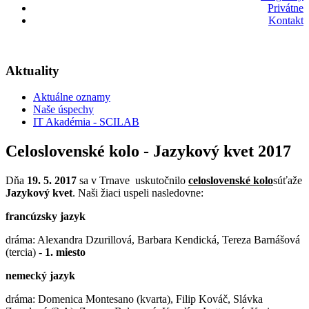
Privátne
Kontakt
Aktuality
Aktuálne oznamy
Naše úspechy
IT Akadémia - SCILAB
Celoslovenské kolo - Jazykový kvet 2017
Dňa
19. 5. 2017
sa v Trnave uskutočnilo
celoslovenské kolo
súťaže
Jazykový kvet
. Naši žiaci uspeli nasledovne:
francúzsky jazyk
dráma: Alexandra Dzurillová, Barbara Kendická, Tereza Barnášová
(tercia) -
1. miesto
nemecký jazyk
dráma: Domenica Montesano (kvarta), Filip Kováč, Slávka