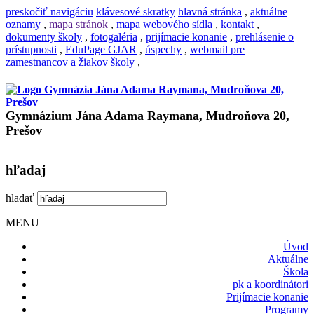
preskočiť navigáciu
klávesové skratky
hlavná stránka
,
aktuálne
oznamy
,
mapa stránok
,
mapa webového sídla
,
kontakt
,
dokumenty školy
,
fotogaléria
,
prijímacie konanie
,
prehlásenie o
prístupnosti
,
EduPage GJAR
,
úspechy
,
webmail pre
zamestnancov a žiakov školy
,
Gymnázium Jána Adama Raymana, Mudroňova 20,
Prešov
hľadaj
hladať
MENU
Úvod
Aktuálne
Škola
pk a koordinátori
Prijímacie konanie
Programy