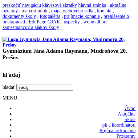
preskočiť navigáciu
klávesové skratky
hlavná stránka
,
aktuálne
oznamy
,
mapa stránok
,
mapa webového sídla
,
kontakt
,
dokumenty školy
,
fotogaléria
,
prijímacie konanie
,
prehlásenie o
prístupnosti
,
EduPage GJAR
,
úspechy
,
webmail pre
zamestnancov a žiakov školy
,
Gymnázium Jána Adama Raymana, Mudroňova 20,
Prešov
hľadaj
hladať
MENU
Úvod
Aktuálne
Škola
pk a koordinátori
Prijímacie konanie
Programy