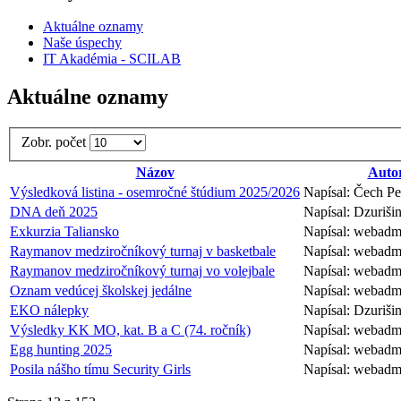
Aktuálne oznamy
Naše úspechy
IT Akadémia - SCILAB
Aktuálne oznamy
Zobr. počet
Názov
Auto
Výsledková listina - osemročné štúdium 2025/2026
Napísal: Čech Pe
DNA deň 2025
Napísal: Dzuriš
Exkurzia Taliansko
Napísal: webadm
Raymanov medziročníkový turnaj v basketbale
Napísal: webadm
Raymanov medziročníkový turnaj vo volejbale
Napísal: webadm
Oznam vedúcej školskej jedálne
Napísal: webadm
EKO nálepky
Napísal: Dzuriš
Výsledky KK MO, kat. B a C (74. ročník)
Napísal: webadm
Egg hunting 2025
Napísal: webadm
Posila nášho tímu Security Girls
Napísal: webadm