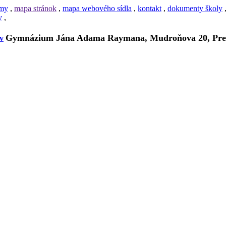
amy
,
mapa stránok
,
mapa webového sídla
,
kontakt
,
dokumenty školy
y
,
Gymnázium Jána Adama Raymana, Mudroňova 20, Pre