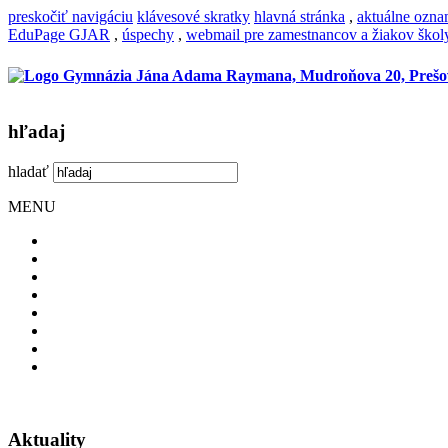
preskočiť navigáciu
klávesové skratky
hlavná stránka
,
aktuálne ozn
EduPage GJAR
,
úspechy
,
webmail pre zamestnancov a žiakov škol
hľadaj
hladať
MENU
Aktuality