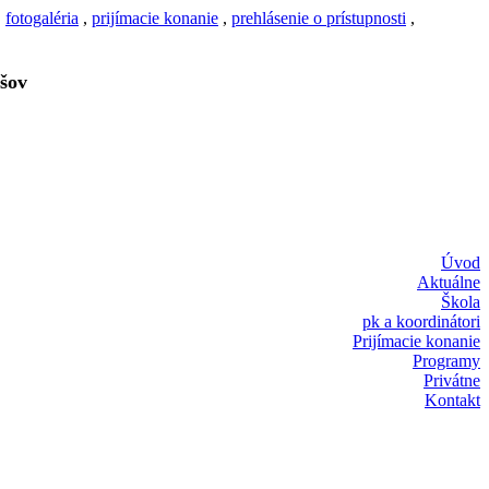
,
fotogaléria
,
prijímacie konanie
,
prehlásenie o prístupnosti
,
šov
Úvod
Aktuálne
Škola
pk a koordinátori
Prijímacie konanie
Programy
Privátne
Kontakt