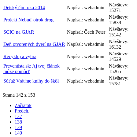
Návštevy:
Detský čin roka 2014
Napísal: webadmin
15271
Návštevy:
Projekt Nebuď otrok drog
Napísal: webadmin
15839
Návštevy:
SCIO na GJAR
Napísal: Čech Peter
15142
Návštevy:
Deň otvorených dverí na GJAR
Napísal: webadmin
16132
Návštevy:
Recykluj a vyhraj
Napísal: webadmin
14529
Preventista.sk: Aj tvoj článok
Návštevy:
Napísal: webadmin
môže pomôcť
15265
Návštevy:
Súťaž Vráťme knihy do škôl
Napísal: webadmin
15781
Strana 142 z 153
Začiatok
Predch.
137
138
139
140