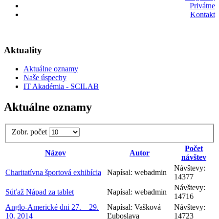
Privátne
Kontakt
Aktuality
Aktuálne oznamy
Naše úspechy
IT Akadémia - SCILAB
Aktuálne oznamy
Zobr. počet
Počet
Názov
Autor
návštev
Návštevy:
Charitatívna športová exhibícia
Napísal: webadmin
14377
Návštevy:
Súťaž Nápad za tablet
Napísal: webadmin
14716
Anglo-Americké dni 27. – 29.
Napísal: Vašková
Návštevy:
10. 2014
Ľuboslava
14723