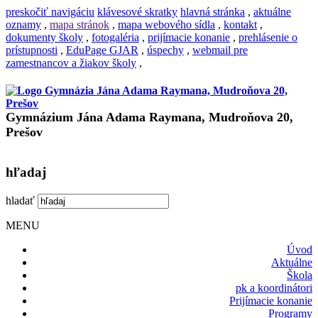
preskočiť navigáciu
klávesové skratky
hlavná stránka
,
aktuálne
oznamy
,
mapa stránok
,
mapa webového sídla
,
kontakt
,
dokumenty školy
,
fotogaléria
,
prijímacie konanie
,
prehlásenie o
prístupnosti
,
EduPage GJAR
,
úspechy
,
webmail pre
zamestnancov a žiakov školy
,
Gymnázium Jána Adama Raymana, Mudroňova 20,
Prešov
hľadaj
hladať
MENU
Úvod
Aktuálne
Škola
pk a koordinátori
Prijímacie konanie
Programy