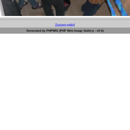
Zoznam galérií
Generated by PHPWIG (PHP Web Image Gallery - v0.6)