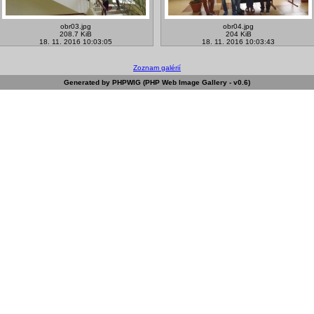
obr03.jpg
obr04.jpg
208.7 KiB
204 KiB
18. 11. 2016 10:03:05
18. 11. 2016 10:03:43
Zoznam galérií
Generated by PHPWIG (PHP Web Image Gallery - v0.6)