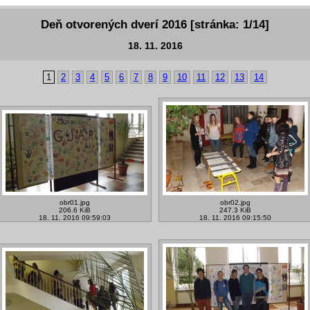
Deň otvorených dverí 2016 [stránka: 1/14]
18. 11. 2016
1
2
3
4
5
6
7
8
9
10
11
12
13
14
obr01.jpg
obr02.jpg
206.6 KiB
247.3 KiB
18. 11. 2016 09:59:03
18. 11. 2016 09:15:50