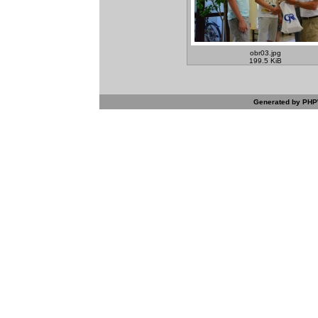
obr03.jpg
199.5 KiB
Generated by PHPW