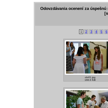
Odovzdávania ocenení za úspešnú r
[
1
2
3
4
5
6
obr01.jpg
168.6 KiB