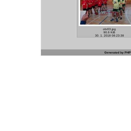
obr03.jpg
90.6 KiB
30. 1. 2018 08:23:38
Generated by PHPW