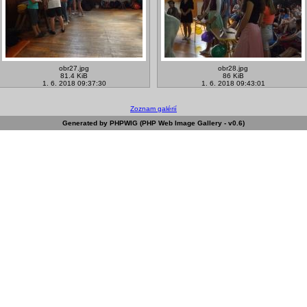
obr27.jpg
obr28.jpg
81.4 KiB
86 KiB
1. 6. 2018 09:37:30
1. 6. 2018 09:43:01
Zoznam galérií
Generated by PHPWIG (PHP Web Image Gallery - v0.6)