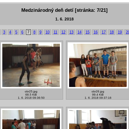
Medzinárodný deň detí [stránka: 7/21]
1. 6. 2018
3
4
5
6
7
8
9
10
11
12
13
14
15
16
17
18
19
2
obr25.jpg
obr26.jpg
68.5 KiB
99.4 KiB
1. 6. 2018 09:36:50
1. 6. 2018 09:37:16