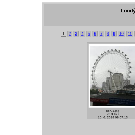
Londý
1
2
3
4
5
6
7
8
9
10
11
obr01.jpg
95.3 KiB
16. 6. 2019 09:07:13