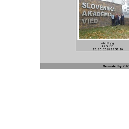
obr03.jpg
92.5 KiB
25. 10. 2018 14:57:30
Generated by PHPW