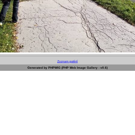
Zoznam galérií
Generated by PHPWIG (PHP Web Image Gallery - v0.6)