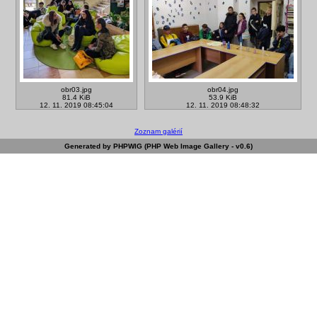
obr03.jpg
obr04.jpg
81.4 KiB
53.9 KiB
12. 11. 2019 08:45:04
12. 11. 2019 08:48:32
Zoznam galérií
Generated by PHPWIG (PHP Web Image Gallery - v0.6)