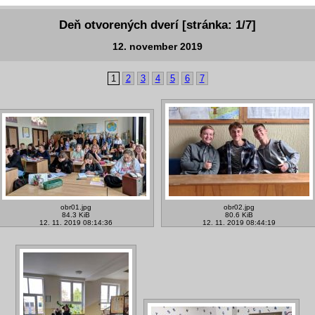
Deň otvorených dverí [stránka: 1/7]
12. november 2019
1
2
3
4
5
6
7
obr01.jpg
obr02.jpg
84.3 KiB
80.6 KiB
12. 11. 2019 08:14:36
12. 11. 2019 08:44:19