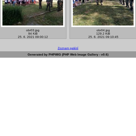
obr03.jpg
obr04.jpg
94 KiB
129.2 KiB
25. 6. 2021 09:00:12
25. 6. 2021 09:10:45
Zoznam galérií
Generated by PHPWIG (PHP Web Image Gallery - v0.6)