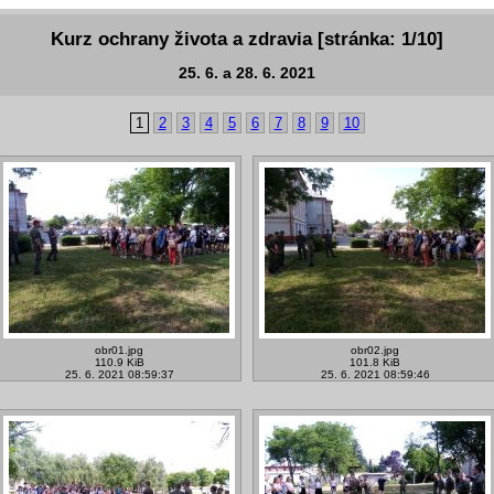
Kurz ochrany života a zdravia [stránka: 1/10]
25. 6. a 28. 6. 2021
1
2
3
4
5
6
7
8
9
10
obr01.jpg
obr02.jpg
110.9 KiB
101.8 KiB
25. 6. 2021 08:59:37
25. 6. 2021 08:59:46