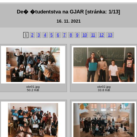
De� �tudentstva na GJAR [stránka: 1/13]
16. 11. 2021
1
2
3
4
5
6
7
8
9
10
11
12
13
obr01.jpg
obr02.jpg
50.2 KiB
33.8 KiB