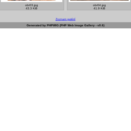
obr03.jpg
obr04.jpg
43.3 KiB
41.9 KiB
Zoznam galérií
Generated by PHPWIG (PHP Web Image Gallery - v0.6)