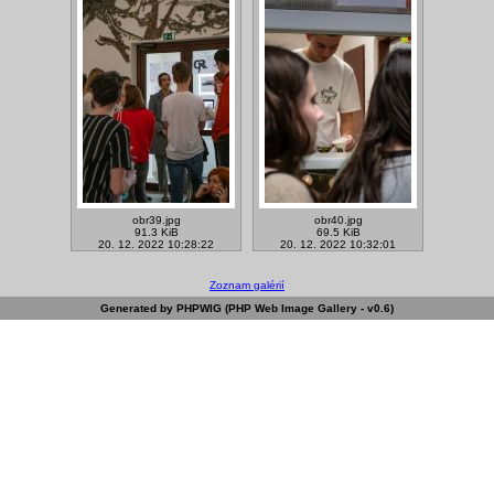
obr39.jpg
obr40.jpg
91.3 KiB
69.5 KiB
20. 12. 2022 10:28:22
20. 12. 2022 10:32:01
Zoznam galérií
Generated by PHPWIG (PHP Web Image Gallery - v0.6)