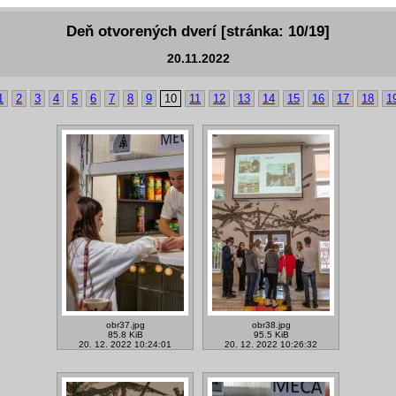
Deň otvorených dverí [stránka: 10/19]
20.11.2022
1
2
3
4
5
6
7
8
9
10
11
12
13
14
15
16
17
18
1
obr37.jpg
obr38.jpg
85.8 KiB
95.5 KiB
20. 12. 2022 10:24:01
20. 12. 2022 10:26:32