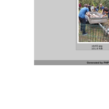
obr03.jpg
101.8 KiB
Generated by PHPW