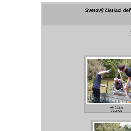
Svetový čistiaci deň
obr01.jpg
92.2 KiB