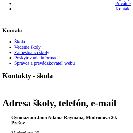
Privátne
Kontakt
Kontakt
Škola
Vedenie školy
Zamestnanci školy
Poskytovanie informácií
Správca a prevádzkovateľ webu
Kontakty - škola
Adresa školy, telefón, e-mail
Gymnázium Jána Adama Raymana, Mudroňova 20,
Prešov
Mudroňova 20