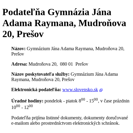
Podateľňa Gymnázia Jána
Adama Raymana, Mudroňova
20, Prešov
Názov:
Gymnázium Jána Adama Raymana, Mudroňova 20,
Prešov
Adresa:
Mudroňova 20, 080 01 Prešov
Názov poskytovateľa služby:
Gymnázium Jána Adama
Raymana, Mudroňova 20, Prešov
Elektronická podateľňa:
www.slovensko.sk
00
00
Úradné hodiny:
pondelok - piatok 8
- 15
, v čase prázdnin
00
00
10
- 12
Podateľňa prijíma listinné dokumenty, dokumenty doručované
e-mailom alebo prostredníctvom elektronických schránok.