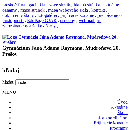
preskočiť navigáciu
klávesové skratky
hlavná stránka
,
aktuálne
oznamy
,
mapa stránok
,
mapa webového sídla
,
kontakt
,
dokumenty školy
,
fotogaléria
,
prijímacie konanie
,
prehlásenie o
prístupnosti
,
EduPage GJAR
,
úspechy
,
webmail pre
zamestnancov a žiakov školy
,
Gymnázium Jána Adama Raymana, Mudroňova 20,
Prešov
hľadaj
hladať
MENU
Úvod
Aktuálne
Škola
pk a koordinátori
Prijímacie konanie
Programy