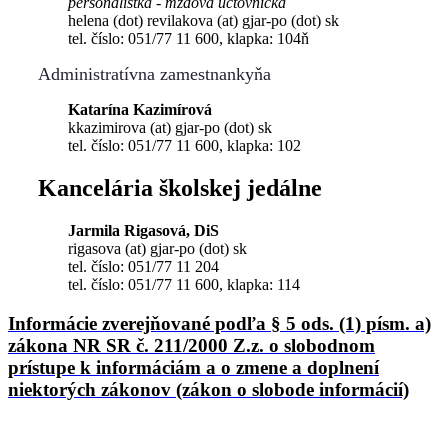
personalistka - mzdová účtovníčka
helena (dot) revilakova (at) gjar-po (dot) sk
tel. číslo: 051/77 11 600, klapka: 104ň
Administratívna zamestnankyňa
Katarína Kazimírová
kkazimirova (at) gjar-po (dot) sk
tel. číslo: 051/77 11 600, klapka: 102
Kancelária školskej jedálne
Jarmila Rigasová, DiS
rigasova (at) gjar-po (dot) sk
tel. číslo: 051/77 11 204
tel. číslo: 051/77 11 600, klapka: 114
Informácie zverejňované podľa § 5 ods. (1) písm. a)
zákona NR SR č. 211/2000 Z.z. o slobodnom
prístupe k informáciám a o zmene a doplnení
niektorých zákonov (zákon o slobode informácií)