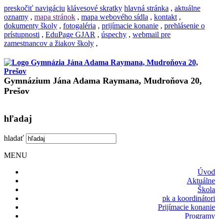
preskočiť navigáciu
klávesové skratky
hlavná stránka
,
aktuálne
oznamy
,
mapa stránok
,
mapa webového sídla
,
kontakt
,
dokumenty školy
,
fotogaléria
,
prijímacie konanie
,
prehlásenie o
prístupnosti
,
EduPage GJAR
,
úspechy
,
webmail pre
zamestnancov a žiakov školy
,
Gymnázium Jána Adama Raymana, Mudroňova 20,
Prešov
hľadaj
hladať
MENU
Úvod
Aktuálne
Škola
pk a koordinátori
Prijímacie konanie
Programy