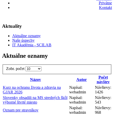
Privátne
Kontakt
Aktuality
Aktuálne oznamy
Naše úspechy
IT Akadémia - SCILAB
Aktuálne oznamy
Zobr. počet
Počet
Názov
Autor
návštev
Kurz na ochranu života a zdravia na
Napísal:
Návštevy:
GJAR 2026
webadmin
1426
Slovenky obsadili na MS stredných škôl
Napísal:
Návštevy:
výborné štvrté miesto
webadmin
543
Napísal:
Návštevy:
Oznam pre stravníkov
webadmin
968