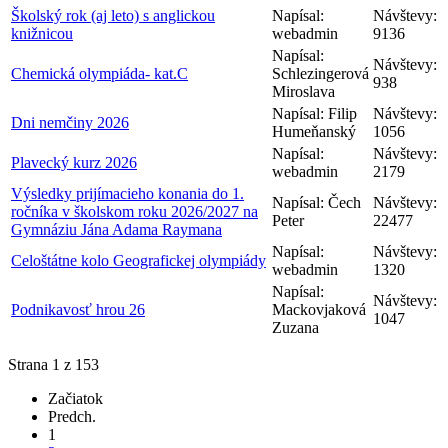
Školský rok (aj leto) s anglickou
Napísal:
Návštevy:
knižnicou
webadmin
9136
Napísal:
Návštevy:
Chemická olympiáda- kat.C
Schlezingerová
938
Miroslava
Napísal: Filip
Návštevy:
Dni nemčiny 2026
Humeňanský
1056
Napísal:
Návštevy:
Plavecký kurz 2026
webadmin
2179
Výsledky prijímacieho konania do 1.
Napísal: Čech
Návštevy:
ročníka v školskom roku 2026/2027 na
Peter
22477
Gymnáziu Jána Adama Raymana
Napísal:
Návštevy:
Celoštátne kolo Geografickej olympiády
webadmin
1320
Napísal:
Návštevy:
Podnikavosť hrou 26
Mackovjaková
1047
Zuzana
Strana 1 z 153
Začiatok
Predch.
1