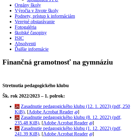
Orgány školy
Výročia v živote školy
Podnety, prístup k informáciám
Verejné obstarávanie
Fotogaléria
školské časopisy
ISIC
Absolventi
Ďalšie informácie
Finančná gramotnosť na gymnáziu
Stretnutia pedagogického klubu
Šk. rok 2022/2023 – 1. polrok:
Zasadnutie pedagogického klubu (12. 1. 2023) (pdf, 250
KiB)
, [
Adobe Acrobat Reader
]
Zasadnutie pedagogického klubu (8. 12. 2022) (pdf,
235.48 KiB)
, [
Adobe Acrobat Reader
]
Zasadnutie pedagogického klubu (1. 12. 2022) (pdf,
241.39 KiB)
, [
Adobe Acrobat Reader
]