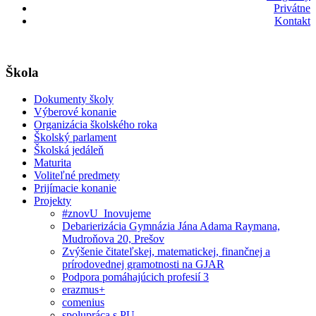
Privátne
Kontakt
Škola
Dokumenty školy
Výberové konanie
Organizácia školského roka
Školský parlament
Školská jedáleň
Maturita
Voliteľné predmety
Prijímacie konanie
Projekty
#znovU_Inovujeme
Debarierizácia Gymnázia Jána Adama Raymana,
Mudroňova 20, Prešov
Zvýšenie čitateľskej, matematickej, finančnej a
prírodovednej gramotnosti na GJAR
Podpora pomáhajúcich profesií 3
erazmus+
comenius
spolupráca s PU