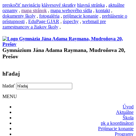
preskočiť navigáciu
klávesové skratky
hlavná stránka
,
aktuálne
oznamy
,
mapa stránok
,
mapa webového sídla
,
kontakt
,
dokumenty školy
,
fotogaléria
,
prijímacie konanie
,
prehlásenie o
prístupnosti
,
EduPage GJAR
,
úspechy
,
webmail pre
zamestnancov a žiakov školy
,
Gymnázium Jána Adama Raymana, Mudroňova 20,
Prešov
hľadaj
hladať
MENU
Úvod
Aktuálne
Škola
pk a koordinátori
Prijímacie konanie
Programy