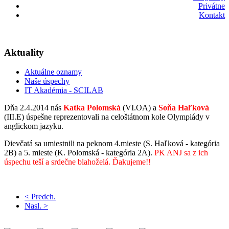
Privátne
Kontakt
Aktuality
Aktuálne oznamy
Naše úspechy
IT Akadémia - SCILAB
Dňa 2.4.2014 nás
Katka Polomská
(VI.OA) a
Soňa Haľková
(III.E) úspešne reprezentovali na celoštátnom kole Olympiády v
anglickom jazyku.
Dievčatá sa umiestnili na peknom 4.mieste (S. Haľková - kategória
2B) a 5. mieste (K. Polomská - kategória 2A).
PK ANJ sa z ich
úspechu teší a srdečne blahoželá. Ďakujeme!!
< Predch.
Nasl. >