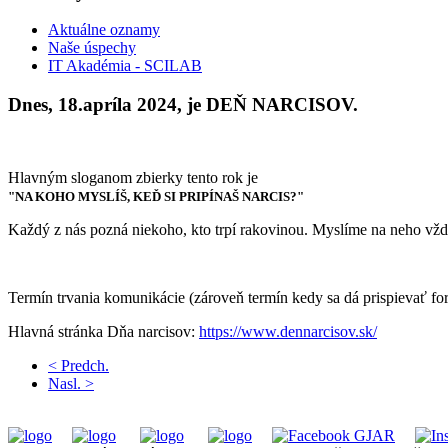
Aktuálne oznamy
Naše úspechy
IT Akadémia - SCILAB
Dnes, 18.apríla 2024, je DEŇ NARCISOV.
Hlavným sloganom zbierky tento rok je
"NA KOHO MYSLÍŠ, KEĎ SI PRIPÍNAŠ NARCIS?"
Každý z nás pozná niekoho, kto trpí rakovinou. Myslíme na neho vždy 
Termín trvania komunikácie (zároveň termín kedy sa dá prispievať form
Hlavná stránka Dňa narcisov:
https://www.dennarcisov.sk/
< Predch.
Nasl. >