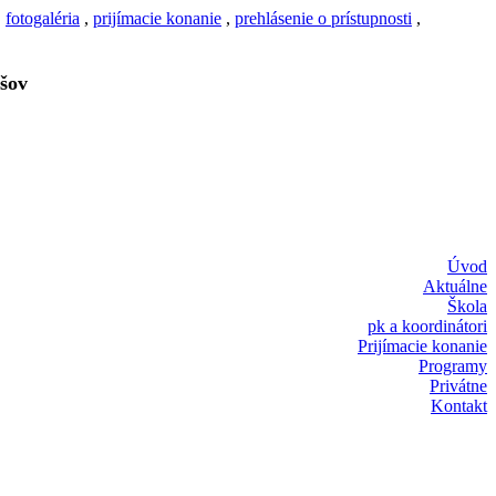
,
fotogaléria
,
prijímacie konanie
,
prehlásenie o prístupnosti
,
šov
Úvod
Aktuálne
Škola
pk a koordinátori
Prijímacie konanie
Programy
Privátne
Kontakt