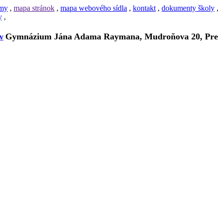
amy
,
mapa stránok
,
mapa webového sídla
,
kontakt
,
dokumenty školy
y
,
Gymnázium Jána Adama Raymana, Mudroňova 20, Pre