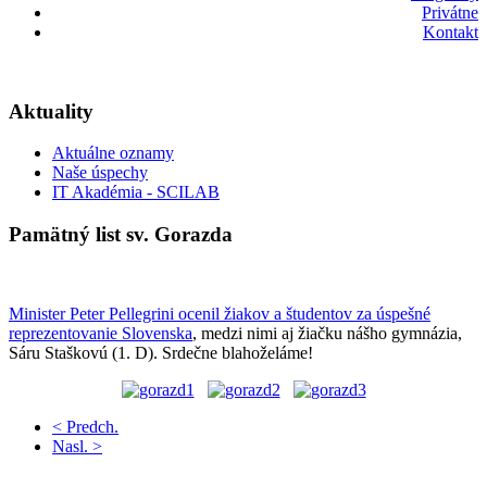
Privátne
Kontakt
Aktuality
Aktuálne oznamy
Naše úspechy
IT Akadémia - SCILAB
Pamätný list sv. Gorazda
Minister Peter Pellegrini ocenil žiakov a študentov za úspešné
reprezentovanie Slovenska
, medzi nimi aj žiačku nášho gymnázia,
Sáru Staškovú (1. D). Srdečne blahoželáme!
< Predch.
Nasl. >