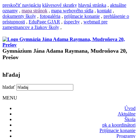
preskočiť navigáciu
klávesové skratky
hlavná stránka
,
aktuálne
oznamy
,
mapa stránok
,
mapa webového sídla
,
kontakt
,
dokumenty školy
,
fotogaléria
,
prijímacie konanie
,
prehlásenie o
prístupnosti
,
EduPage GJAR
,
úspechy
,
webmail pre
zamestnancov a žiakov školy
,
Gymnázium Jána Adama Raymana, Mudroňova 20,
Prešov
hľadaj
hladať
MENU
Úvod
Aktuálne
Škola
pk a koordinátori
Prijímacie konanie
Programy