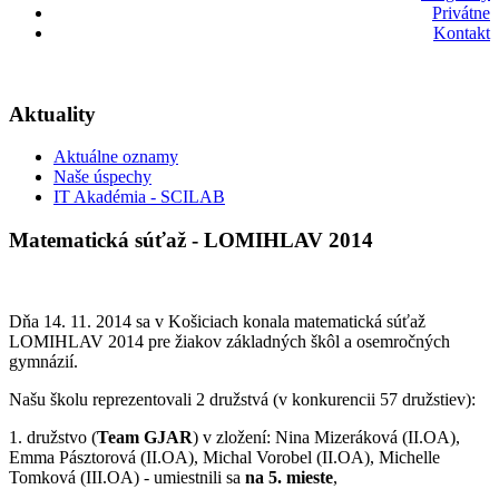
Privátne
Kontakt
Aktuality
Aktuálne oznamy
Naše úspechy
IT Akadémia - SCILAB
Matematická súťaž - LOMIHLAV 2014
Dňa 14. 11. 2014 sa v Košiciach konala matematická súťaž
LOMIHLAV 2014 pre žiakov základných škôl a osemročných
gymnázií.
Našu školu reprezentovali 2 družstvá (v konkurencii 57 družstiev):
1. družstvo (
Team GJAR
) v zložení: Nina Mizeráková (II.OA),
Emma Pásztorová (II.OA), Michal Vorobel (II.OA), Michelle
Tomková (III.OA) - umiestnili sa
na 5. mieste
,