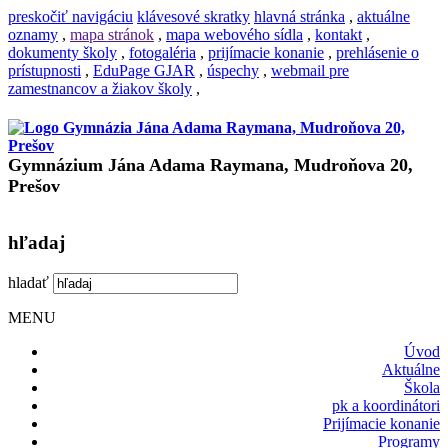
preskočiť navigáciu
klávesové skratky
hlavná stránka
,
aktuálne
oznamy
,
mapa stránok
,
mapa webového sídla
,
kontakt
,
dokumenty školy
,
fotogaléria
,
prijímacie konanie
,
prehlásenie o
prístupnosti
,
EduPage GJAR
,
úspechy
,
webmail pre
zamestnancov a žiakov školy
,
Gymnázium Jána Adama Raymana, Mudroňova 20,
Prešov
hľadaj
hladať
MENU
Úvod
Aktuálne
Škola
pk a koordinátori
Prijímacie konanie
Programy