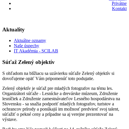
Privátne
Kontakt
Aktuality
Aktuálne oznamy
Naše úspechy
IT Akadémia - SCILAB
Súťaž Zelený objektív
S ohľadom na blížiacu sa uzávierku súťaže Zelený objektív si
dovoľujeme opäť Vám pripomenúť toto podujatie.
Zelený objektív je súťaž pre mladých fotografov na tému les.
Organizátori súťaže - Lesnícke a drevárske múzeum, Združenie
lesníčiek a Združenie zamestnávateľov Lesného hospodárstva na
Slovensku - sa snažia podporiť mladých fotografov, turistov a
ochrancov prírody a ponúkajú im možnosť predviesť svoj talent,
súťažiť o pekné ceny a prípadne sa aj verejne prezentovať na
výstave.