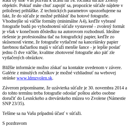
Radi by sme Vás pozvali k účasti na 14. ročníku súťaže Zelený
objektív. Pokiaľ máte chuť zapojiť sa, propozície súťaže nájdete v
priloženej prihláške. Z technických parametrov upozorňujeme na
fakt, že do súťaže je možné prihlásiť iba hotové fotografie.
Vhodnejšie sú väčšie formáty (minimálne A4), keďže vybrané
fotografie budú po vyhodnotení súťaže vystavené - zvolený formát
je však v konečnom dôsledku na autorovom rozhodnutí. Ideálne
riešenie je profesionálna tlač na fotografický papier, keďže zo
skúseností vieme, že fotografie vytlačené na kancelársky papier
farebnou tlačiarňou majú v súťaži menšie šance - je lepšie poslať
jednu či dve väčšie, kvalitne zhotovené fotografie ako päť zle
vytlačených obrázkov.
Bližšie informácie možno získať na kontakte uvedenom v závere.
Galérie z minulých ročníkov je možné vzhliadnuť na webovej
stránke
www.ldmzvolen.sk
.
Záverom pripomíname, že uzávierka súťaže je 30. novembra 2014 a
do tohto termínu treba fotografie odoslať poštou alebo osobne
doručiť do Lesníckeho a drevárskeho múzea vo Zvolene (Námestie
SNP 23/35).
Tešíme sa na Vašu prípadnú účasť v súťaži.
S pozdravom