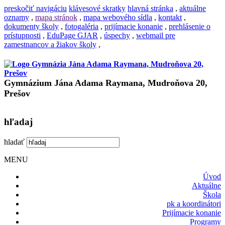
preskočiť navigáciu
klávesové skratky
hlavná stránka
,
aktuálne
oznamy
,
mapa stránok
,
mapa webového sídla
,
kontakt
,
dokumenty školy
,
fotogaléria
,
prijímacie konanie
,
prehlásenie o
prístupnosti
,
EduPage GJAR
,
úspechy
,
webmail pre
zamestnancov a žiakov školy
,
Gymnázium Jána Adama Raymana, Mudroňova 20,
Prešov
hľadaj
hladať
MENU
Úvod
Aktuálne
Škola
pk a koordinátori
Prijímacie konanie
Programy