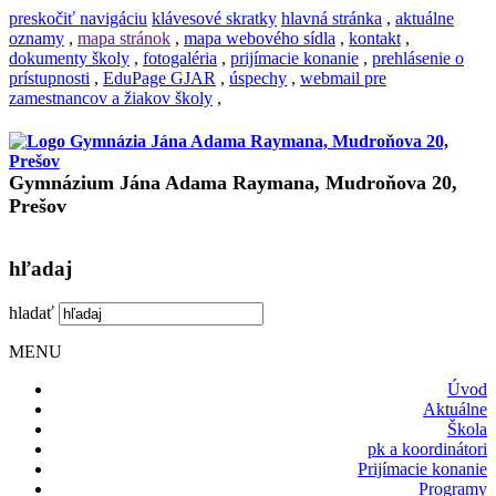
preskočiť navigáciu
klávesové skratky
hlavná stránka
,
aktuálne
oznamy
,
mapa stránok
,
mapa webového sídla
,
kontakt
,
dokumenty školy
,
fotogaléria
,
prijímacie konanie
,
prehlásenie o
prístupnosti
,
EduPage GJAR
,
úspechy
,
webmail pre
zamestnancov a žiakov školy
,
Gymnázium Jána Adama Raymana, Mudroňova 20,
Prešov
hľadaj
hladať
MENU
Úvod
Aktuálne
Škola
pk a koordinátori
Prijímacie konanie
Programy