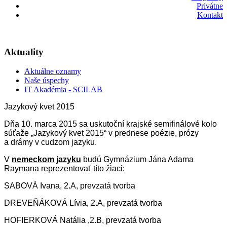
Privátne
Kontakt
Aktuality
Aktuálne oznamy
Naše úspechy
IT Akadémia - SCILAB
Jazykový kvet 2015
Dňa 10. marca 2015 sa uskutoční krajské semifinálové kolo
súťaže „Jazykový kvet 2015“ v prednese poézie, prózy
a drámy v cudzom jazyku.
V
nemeckom jazyku
budú Gymnázium Jána Adama
Raymana reprezentovať títo žiaci:
SABOVÁ Ivana, 2.A, prevzatá tvorba
DREVEŇÁKOVÁ Lívia, 2.A, prevzatá tvorba
HOFIERKOVÁ Natália ,2.B, prevzatá tvorba