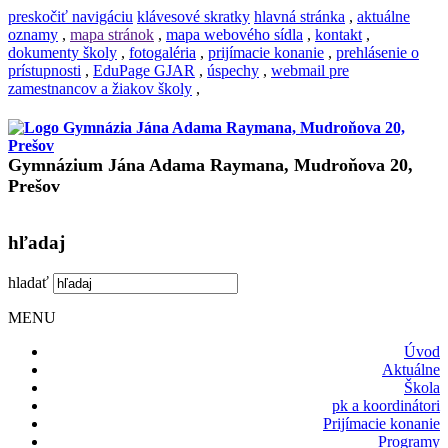
preskočiť navigáciu
klávesové skratky
hlavná stránka
,
aktuálne
oznamy
,
mapa stránok
,
mapa webového sídla
,
kontakt
,
dokumenty školy
,
fotogaléria
,
prijímacie konanie
,
prehlásenie o
prístupnosti
,
EduPage GJAR
,
úspechy
,
webmail pre
zamestnancov a žiakov školy
,
Gymnázium Jána Adama Raymana, Mudroňova 20,
Prešov
hľadaj
hladať
MENU
Úvod
Aktuálne
Škola
pk a koordinátori
Prijímacie konanie
Programy