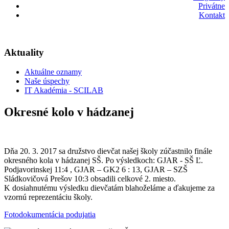
Privátne
Kontakt
Aktuality
Aktuálne oznamy
Naše úspechy
IT Akadémia - SCILAB
Okresné kolo v hádzanej
Dňa 20. 3. 2017 sa družstvo dievčat našej školy zúčastnilo finále
okresného kola v hádzanej SŠ. Po výsledkoch: GJAR - SŠ Ľ.
Podjavorinskej 11:4 , GJAR – GK2 6 : 13, GJAR – SZŠ
Sládkovičová Prešov 10:3 obsadili celkové 2. miesto.
K dosiahnutému výsledku dievčatám blahoželáme a ďakujeme za
vzornú reprezentáciu školy.
Fotodokumentácia podujatia