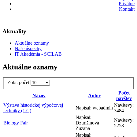
Privátne
Kontakt
Aktuality
Aktuálne oznamy
Naše úspechy
IT Akadémia - SCILAB
Aktuálne oznamy
Zobr. počet
Počet
Názov
Autor
návštev
Výstava historickej výpočtovej
Návštevy:
Napísal: webadmin
techniky (1.C)
3484
Napísal:
Návštevy:
Biology Fair
Dzurišinová
5258
Zuzana
Napísal: