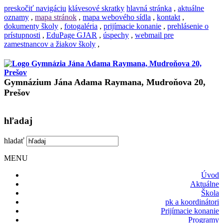
preskočiť navigáciu
klávesové skratky
hlavná stránka
,
aktuálne
oznamy
,
mapa stránok
,
mapa webového sídla
,
kontakt
,
dokumenty školy
,
fotogaléria
,
prijímacie konanie
,
prehlásenie o
prístupnosti
,
EduPage GJAR
,
úspechy
,
webmail pre
zamestnancov a žiakov školy
,
Gymnázium Jána Adama Raymana, Mudroňova 20,
Prešov
hľadaj
hladať
MENU
Úvod
Aktuálne
Škola
pk a koordinátori
Prijímacie konanie
Programy