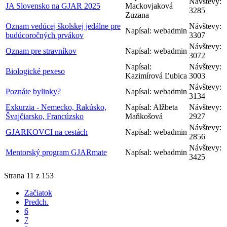
Návštevy:
JA Slovensko na GJAR 2025
Mackovjaková
3285
Zuzana
Oznam vedúcej školskej jedálne pre
Návštevy:
Napísal: webadmin
budúcoročných prvákov
3307
Návštevy:
Oznam pre stravníkov
Napísal: webadmin
3072
Napísal:
Návštevy:
Biologické pexeso
Kazimírová Ľubica
3003
Návštevy:
Poznáte bylinky?
Napísal: webadmin
3134
Exkurzia - Nemecko, Rakúsko,
Napísal: Alžbeta
Návštevy:
Švajčiarsko, Francúzsko
Maňkošová
2927
Návštevy:
GJARKOVCI na cestách
Napísal: webadmin
2856
Návštevy:
Mentorský program GJARmate
Napísal: webadmin
3425
Strana 11 z 153
Začiatok
Predch.
6
7