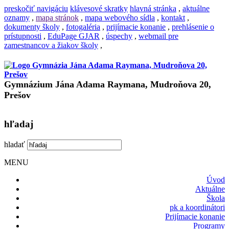
preskočiť navigáciu
klávesové skratky
hlavná stránka
,
aktuálne
oznamy
,
mapa stránok
,
mapa webového sídla
,
kontakt
,
dokumenty školy
,
fotogaléria
,
prijímacie konanie
,
prehlásenie o
prístupnosti
,
EduPage GJAR
,
úspechy
,
webmail pre
zamestnancov a žiakov školy
,
Gymnázium Jána Adama Raymana, Mudroňova 20,
Prešov
hľadaj
hladať
MENU
Úvod
Aktuálne
Škola
pk a koordinátori
Prijímacie konanie
Programy