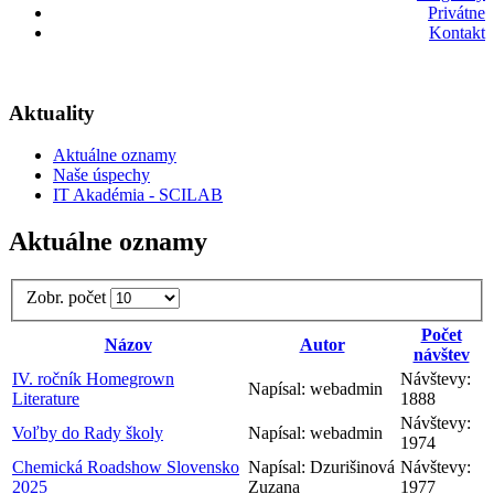
Privátne
Kontakt
Aktuality
Aktuálne oznamy
Naše úspechy
IT Akadémia - SCILAB
Aktuálne oznamy
Zobr. počet
Počet
Názov
Autor
návštev
IV. ročník Homegrown
Návštevy:
Napísal: webadmin
Literature
1888
Návštevy:
Voľby do Rady školy
Napísal: webadmin
1974
Chemická Roadshow Slovensko
Napísal: Dzurišinová
Návštevy:
2025
Zuzana
1977