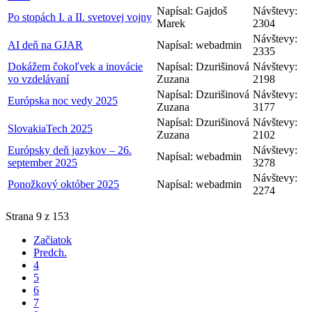
Napísal: Gajdoš
Návštevy:
Po stopách I. a II. svetovej vojny
Marek
2304
Návštevy:
AI deň na GJAR
Napísal: webadmin
2335
Dokážem čokoľvek a inovácie
Napísal: Dzurišinová
Návštevy:
vo vzdelávaní
Zuzana
2198
Napísal: Dzurišinová
Návštevy:
Európska noc vedy 2025
Zuzana
3177
Napísal: Dzurišinová
Návštevy:
SlovakiaTech 2025
Zuzana
2102
Európsky deň jazykov – 26.
Návštevy:
Napísal: webadmin
september 2025
3278
Návštevy:
Ponožkový október 2025
Napísal: webadmin
2274
Strana 9 z 153
Začiatok
Predch.
4
5
6
7