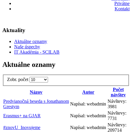
Privátne
Kontakt
Aktuality
Aktuálne oznamy
Naše úspechy
IT Akadémia - SCILAB
Aktuálne oznamy
Zobr. počet
Počet
Názov
Autor
návštev
Predvianočná beseda s Jonathanom
Návštevy:
Napísal: webadmin
Grestym
3981
Návštevy:
Erasmus+ na GJAR
Napísal: webadmin
7731
Návštevy:
#znovU_Inovujeme
Napísal: webadmin
209714