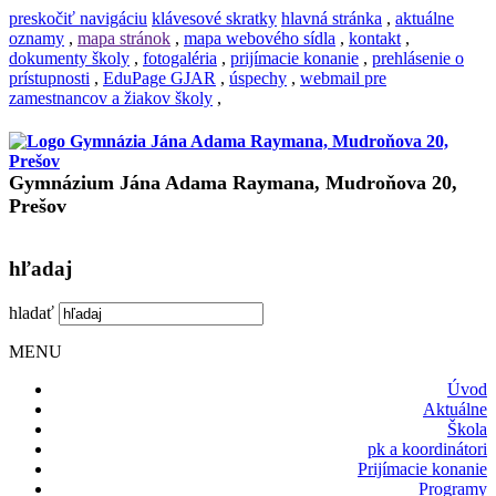
preskočiť navigáciu
klávesové skratky
hlavná stránka
,
aktuálne
oznamy
,
mapa stránok
,
mapa webového sídla
,
kontakt
,
dokumenty školy
,
fotogaléria
,
prijímacie konanie
,
prehlásenie o
prístupnosti
,
EduPage GJAR
,
úspechy
,
webmail pre
zamestnancov a žiakov školy
,
Gymnázium Jána Adama Raymana, Mudroňova 20,
Prešov
hľadaj
hladať
MENU
Úvod
Aktuálne
Škola
pk a koordinátori
Prijímacie konanie
Programy