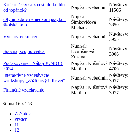
Koľko lásky sa zmestí do krabice
Návštevy:
Napísal: webadmin
od topánok?
11566
Napísal:
Olympiáda v nemeckom jazyku -
Návštevy:
Šimkovičová
školské kolo
3850
Michaela
Návštevy:
Výchovný koncert
Napísal: webadmin
3955
Napísal:
Návštevy:
Spoznaj svojho vedca
Dzurišinová
3906
Zuzana
Poďakovanie - Náboj JUNIOR
Napísal: Kušnírová
Návštevy:
2024
Martina
4706
Interaktívne vzdelávacie
Návštevy:
Napísal: webadmin
workshopy „Zážitkový infosvet“
3957
Napísal: Kušnírová
Návštevy:
Finančné vzdelávanie
Martina
3977
Strana 16 z 153
Začiatok
Predch.
11
12