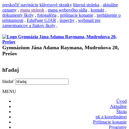
preskočiť navigáciu
klávesové skratky
hlavná stránka
,
aktuálne
oznamy
,
mapa stránok
,
mapa webového sídla
,
kontakt
,
dokumenty školy
,
fotogaléria
,
prijímacie konanie
,
prehlásenie o
prístupnosti
,
EduPage GJAR
,
úspechy
,
webmail pre
zamestnancov a žiakov školy
,
Gymnázium Jána Adama Raymana, Mudroňova 20,
Prešov
hľadaj
hladať
MENU
Úvod
Aktuálne
Škola
pk a koordinátori
Prijímacie konanie
Programy