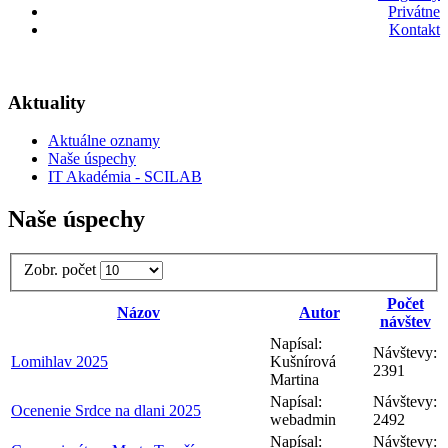
Privátne
Kontakt
Aktuality
Aktuálne oznamy
Naše úspechy
IT Akadémia - SCILAB
Naše úspechy
Zobr. počet
Počet
Názov
Autor
návštev
Napísal:
Návštevy:
Lomihlav 2025
Kušnírová
2391
Martina
Napísal:
Návštevy:
Ocenenie Srdce na dlani 2025
webadmin
2492
Napísal:
Návštevy: