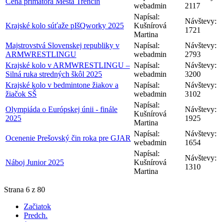
Cena primátora Mesta Trenčín
webadmin
2117
Napísal:
Návštevy:
Krajské kolo súťaže pIšQworky 2025
Kušnírová
1721
Martina
Majstrovstvá Slovenskej republiky v
Napísal:
Návštevy:
ARMWRESTLINGU
webadmin
2793
Krajské kolo v ARMWRESTLINGU –
Napísal:
Návštevy:
Silná ruka stredných škôl 2025
webadmin
3200
Krajské kolo v bedmintone žiakov a
Napísal:
Návštevy:
žiačok SŠ
webadmin
3102
Napísal:
Olympiáda o Európskej únii - finále
Návštevy:
Kušnírová
2025
1925
Martina
Napísal:
Návštevy:
Ocenenie Prešovský čin roka pre GJAR
webadmin
1654
Napísal:
Návštevy:
Náboj Junior 2025
Kušnírová
1310
Martina
Strana 6 z 80
Začiatok
Predch.